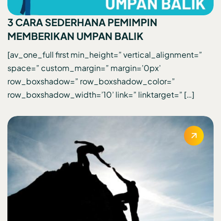
3 CARA SEDERHANA PEMIMPIN
MEMBERIKAN UMPAN BALIK
[av_one_full first min_height=” vertical_alignment=”
space=” custom_margin=” margin=’0px’
row_boxshadow=” row_boxshadow_color=”
row_boxshadow_width=’10’ link=” linktarget=” […]