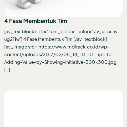
4 Fase Membentuk Tim
[av_textblock size=” font_color=” color=” av_uid=’av-
ug211w’] 4 Fase Membentuk Tim [/av_textblock]
[av_image src=’https://www.mditack.co.id/wp-
content/uploads/2017/02/05_18_10-10-Tips-for-
Adding-Value-by-Showing-Initiative-300×300.jpg’
[…]