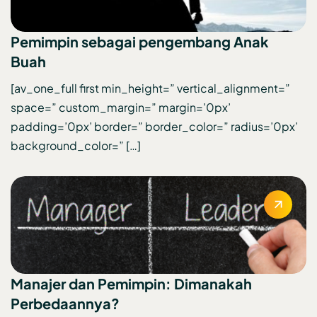
Pemimpin sebagai pengembang Anak
Buah
[av_one_full first min_height=” vertical_alignment=”
space=” custom_margin=” margin=’0px’
padding=’0px’ border=” border_color=” radius=’0px’
background_color=” […]
Manajer dan Pemimpin: Dimanakah
Perbedaannya?