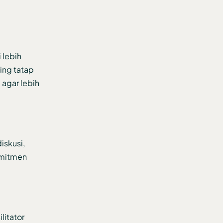
 lebih
ing tatap
 agar lebih
iskusi,
omitmen
litator