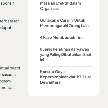
esponsif
Masalah Efektif dalam
Organisasi
Gunakan 6 Cara Ini Untuk
eterbatasan
Mempengaruhi Orang Lain
rdapat
4 Fase Membentuk Tim
8 Jenis Pelatihan Karyawan
yang Paling Dibutuhkan Saat
Ini
tual relatif
Konsep Gaya
n sasaran
Kepemimpinan dari Ki Hajar
rogram
Dewantara
tercapai.