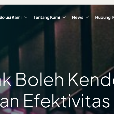
Solusi Kami
Tentang Kami
News
Hubungi 
ak Boleh Kend
n Efektivitas 