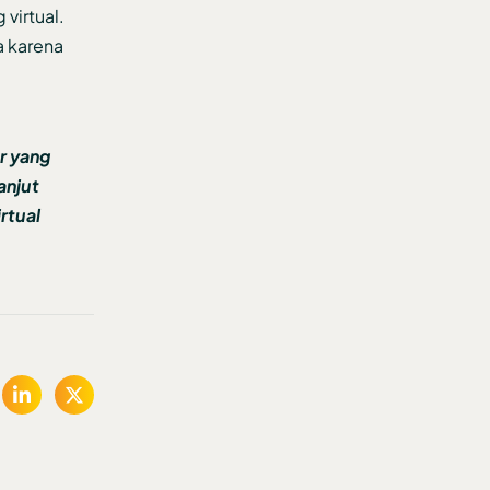
virtual.
a karena
or yang
anjut
irtual