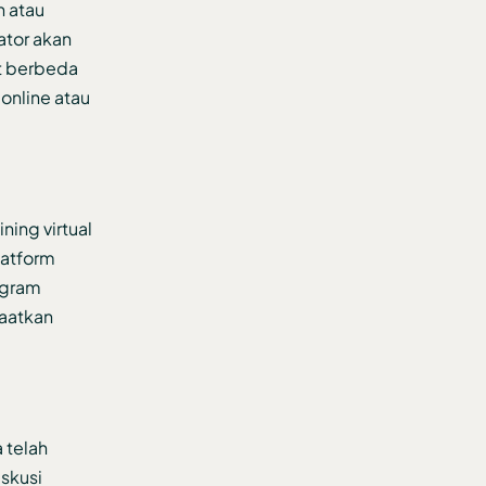
n atau
ator akan
at berbeda
online atau
ing virtual
latform
ogram
faatkan
a telah
skusi