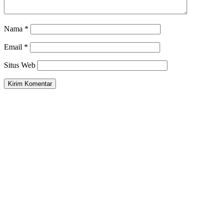
Nama
*
Email
*
Situs Web