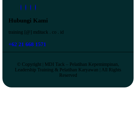
Hubungi Kami
training [@] mditack . co . id
+62 21 668 1571
© Copyright | MDI Tack – Pelatihan Kepemimpinan,
Leadership Training & Pelatihan Karyawan | All Rights
Reserved