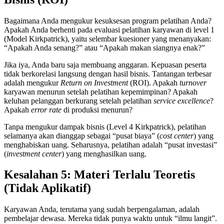
Bagaimana Anda mengukur kesuksesan program pelatihan Anda?
Apakah Anda berhenti pada evaluasi pelatihan karyawan di level 1
(Model Kirkpatrick), yaitu selembar kuesioner yang menanyakan:
“Apakah Anda senang?” atau “Apakah makan siangnya enak?”
Jika iya, Anda baru saja membuang anggaran. Kepuasan peserta
tidak berkorelasi langsung dengan hasil bisnis. Tantangan terbesar
adalah mengukur
Return on Investment
(ROI). Apakah
turnover
karyawan menurun setelah pelatihan kepemimpinan? Apakah
keluhan pelanggan berkurang setelah pelatihan
service excellence
?
Apakah
error rate
di produksi menurun?
Tanpa mengukur dampak bisnis (Level 4 Kirkpatrick), pelatihan
selamanya akan dianggap sebagai “pusat biaya” (
cost center
) yang
menghabiskan uang. Seharusnya, pelatihan adalah “pusat investasi”
(
investment center
) yang menghasilkan uang.
Kesalahan 5: Materi Terlalu Teoretis
(Tidak Aplikatif)
Karyawan Anda, terutama yang sudah berpengalaman, adalah
pembelajar dewasa. Mereka tidak punya waktu untuk “ilmu langit”.