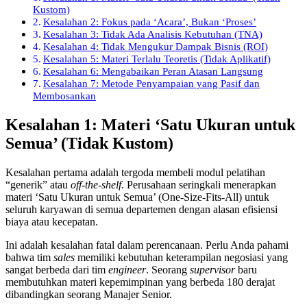
Kustom)
Kesalahan 2: Fokus pada ‘Acara’, Bukan ‘Proses’
Kesalahan 3: Tidak Ada Analisis Kebutuhan (TNA)
Kesalahan 4: Tidak Mengukur Dampak Bisnis (ROI)
Kesalahan 5: Materi Terlalu Teoretis (Tidak Aplikatif)
Kesalahan 6: Mengabaikan Peran Atasan Langsung
Kesalahan 7: Metode Penyampaian yang Pasif dan
Membosankan
Kesalahan 1: Materi ‘Satu Ukuran untuk
Semua’ (Tidak Kustom)
Kesalahan pertama adalah tergoda membeli modul pelatihan
“generik” atau
off-the-shelf
. Perusahaan seringkali menerapkan
materi ‘Satu Ukuran untuk Semua’ (One-Size-Fits-All) untuk
seluruh karyawan di semua departemen dengan alasan efisiensi
biaya atau kecepatan.
Ini adalah kesalahan fatal dalam perencanaan. Perlu Anda pahami
bahwa tim
sales
memiliki kebutuhan keterampilan negosiasi yang
sangat berbeda dari tim
engineer
. Seorang
supervisor
baru
membutuhkan materi kepemimpinan yang berbeda 180 derajat
dibandingkan seorang Manajer Senior.