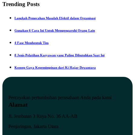
Trending Posts
Langkah Pemecahan Masalah Efektif dalam Organisasi
Gunakan 6 Cara Ini Untuk Mempengaruhi Orang Lain
4 Fase Membentuk Tim
8 Jenis Pelatihan Karyawan yang Paling Dibutuhkan Saat Ini
Konsep Gaya Kepemimpinan dari Ki Hajar Dewantara
Percayakan pertumbuhan
perusahaan Anda pada
kami
Alamat
Jl. Jembatan 3 Raya No. 36 AA-AB
Penjaringan, Jakarta Utara