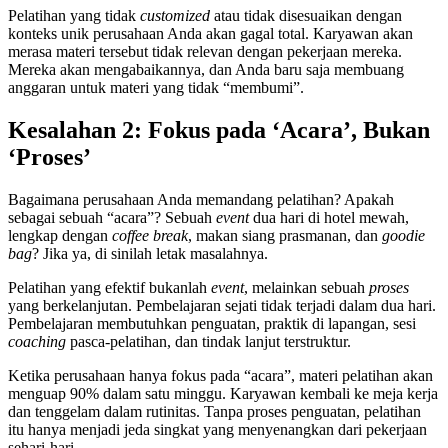
Pelatihan yang tidak
customized
atau tidak disesuaikan dengan
konteks unik perusahaan Anda akan gagal total. Karyawan akan
merasa materi tersebut tidak relevan dengan pekerjaan mereka.
Mereka akan mengabaikannya, dan Anda baru saja membuang
anggaran untuk materi yang tidak “membumi”.
Kesalahan 2: Fokus pada ‘Acara’, Bukan
‘Proses’
Bagaimana perusahaan Anda memandang pelatihan? Apakah
sebagai sebuah “acara”? Sebuah
event
dua hari di hotel mewah,
lengkap dengan
coffee break
, makan siang prasmanan, dan
goodie
bag
? Jika ya, di sinilah letak masalahnya.
Pelatihan yang efektif bukanlah
event
, melainkan sebuah
proses
yang berkelanjutan. Pembelajaran sejati tidak terjadi dalam dua hari.
Pembelajaran membutuhkan penguatan, praktik di lapangan, sesi
coaching
pasca-pelatihan, dan tindak lanjut terstruktur.
Ketika perusahaan hanya fokus pada “acara”, materi pelatihan akan
menguap 90% dalam satu minggu. Karyawan kembali ke meja kerja
dan tenggelam dalam rutinitas. Tanpa proses penguatan, pelatihan
itu hanya menjadi jeda singkat yang menyenangkan dari pekerjaan
sehari-hari.