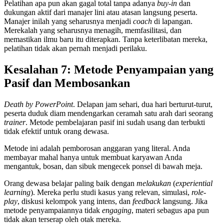
Pelatihan apa pun akan gagal total tanpa adanya
buy-in
dan
dukungan aktif dari manajer lini atau atasan langsung peserta.
Manajer inilah yang seharusnya menjadi
coach
di lapangan.
Merekalah yang seharusnya menagih, memfasilitasi, dan
memastikan ilmu baru itu diterapkan. Tanpa keterlibatan mereka,
pelatihan tidak akan pernah menjadi perilaku.
Kesalahan 7: Metode Penyampaian yang
Pasif dan Membosankan
Death by PowerPoint
. Delapan jam sehari, dua hari berturut-turut,
peserta duduk diam mendengarkan ceramah satu arah dari seorang
trainer
. Metode pembelajaran pasif ini sudah usang dan terbukti
tidak efektif untuk orang dewasa.
Metode ini adalah pemborosan anggaran yang literal. Anda
membayar mahal hanya untuk membuat karyawan Anda
mengantuk, bosan, dan sibuk mengecek ponsel di bawah meja.
Orang dewasa belajar paling baik dengan
melakukan
(
experiential
learning
). Mereka perlu studi kasus yang relevan, simulasi,
role-
play
, diskusi kelompok yang intens, dan
feedback
langsung. Jika
metode penyampaiannya tidak
engaging
, materi sebagus apa pun
tidak akan terserap oleh otak mereka.