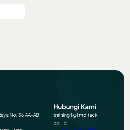
Hubungi Kami
 Raya No. 36 AA-AB
training [@] mditack .
co . id
karta Utara