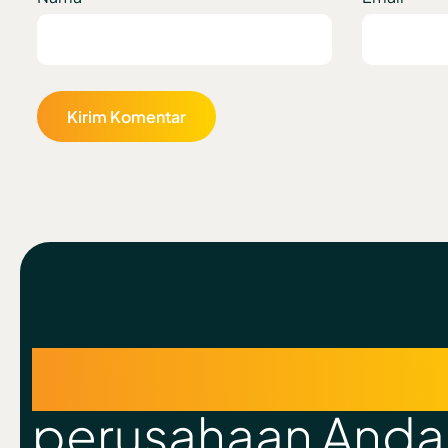
Percayakan per
perusahaan And