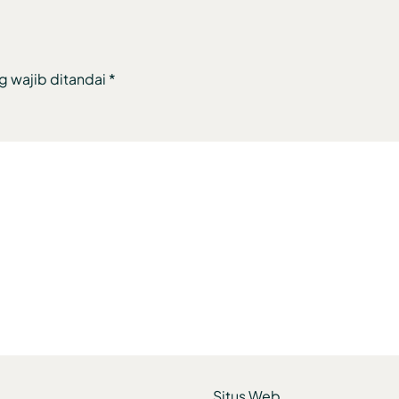
g wajib ditandai
*
Situs Web