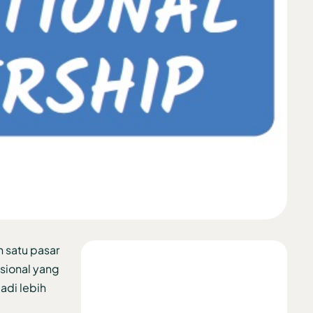
h satu pasar
asional yang
adi lebih