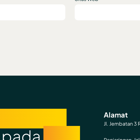
tumbuhan
Alamat
Jl. Jembatan 3
a pada
kami
Penjaringan, Ja