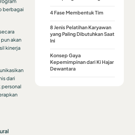
program
ab berbagai
4 Fase Membentuk Tim
8 Jenis Pelatihan Karyawan
secara
yang Paling Dibutuhkan Saat
 pun akan
Ini
l kinerja
Konsep Gaya
Kepemimpinan dari Ki Hajar
Dewantara
unikasikan
is dari
 personal
terapkan
ural