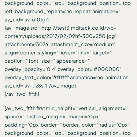
background_color=” src=” background_position=’top
left’ background_repeat=’no-repeat’ animation=”
av_uid=’av-u10tgi’]
[av_image src=’http://test3.mditack.co.id/wp-
content/uploads/2017/02/09hf-300×250.jpg’
attachment=’3076′ attachment_size=’medium’
align=’center’ styling=” hover=” link=” target=”
caption=” font_size=” appearance=”
overlay_opacity=’0.4′ overlay_color=’#000000′
overlay_text_color=’#ffffff’ animation=’no-animation’
av_uid=’av-t1z8si’][/av_image]
[/av_two_fifth]
[av_two_fifth first min_height=” vertical_alignment=”
space=” custom_margin=” margin=’0px’
padding=’0px’ border=” border_color=” radius=’0px’
background_color=” src=” background_position=’top