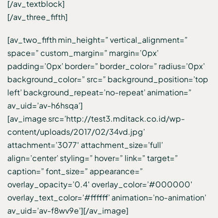
[/av_textblock]
[/av_three_fifth]
[av_two_fifth min_height=” vertical_alignment=”
space=” custom_margin=” margin=’0px’
padding=’0px’ border=” border_color=” radius=’0px’
background_color=” src=” background_position=’top
left’ background_repeat=’no-repeat’ animation=”
av_uid=’av-h6hsqa’]
[av_image src=’http://test3.mditack.co.id/wp-
content/uploads/2017/02/34vd.jpg’
attachment=’3077′ attachment_size=’full’
align=’center’ styling=” hover=” link=” target=”
caption=” font_size=” appearance=”
overlay_opacity=’0.4′ overlay_color=’#000000′
overlay_text_color=’#ffffff’ animation=’no-animation’
av_uid=’av-f8wv9e’][/av_image]