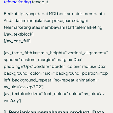
telemarketing
tersebut.
Berikut tips yang dapat MDI berikan untuk membantu
Anda dalam menjalankan pekerjaan sebagai
telemarketing atau membawahi staff telemarketing:
[/av_textblock]
[/av_one_full]
[av_three_fifth first min_height=” vertical_alignment=”
space=” custom_margin=” margin=’0px’
padding=’0px’ border=” border_color=” radius=’0px’
background_color=” src=” background_position=’top
left’ background_repeat=’no-repeat’ animation=”
av_uid=’av-xgv702′]
[av_textblock size=” font_color=” color=” av_uid=’av-
vm2scy’]
1. Persiapkan pemahaman product, Data