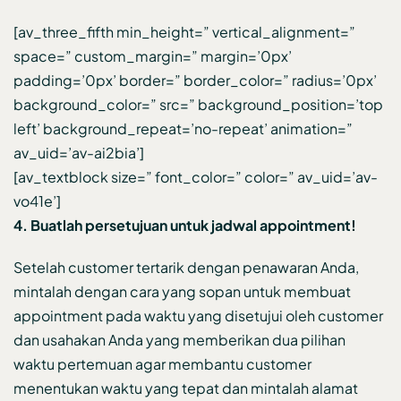
[av_three_fifth min_height=” vertical_alignment=”
space=” custom_margin=” margin=’0px’
padding=’0px’ border=” border_color=” radius=’0px’
background_color=” src=” background_position=’top
left’ background_repeat=’no-repeat’ animation=”
av_uid=’av-ai2bia’]
[av_textblock size=” font_color=” color=” av_uid=’av-
vo41e’]
4. Buatlah persetujuan untuk jadwal appointment!
Setelah customer tertarik dengan penawaran Anda,
mintalah dengan cara yang sopan untuk membuat
appointment pada waktu yang disetujui oleh customer
dan usahakan Anda yang memberikan dua pilihan
waktu pertemuan agar membantu customer
menentukan waktu yang tepat dan mintalah alamat