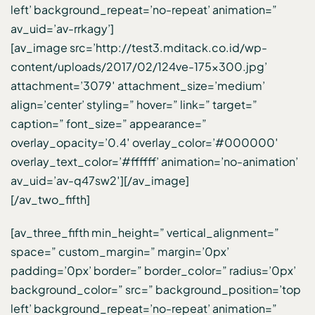
left’ background_repeat=’no-repeat’ animation=”
av_uid=’av-rrkagy’]
[av_image src=’http://test3.mditack.co.id/wp-
content/uploads/2017/02/124ve-175×300.jpg’
attachment=’3079′ attachment_size=’medium’
align=’center’ styling=” hover=” link=” target=”
caption=” font_size=” appearance=”
overlay_opacity=’0.4′ overlay_color=’#000000′
overlay_text_color=’#ffffff’ animation=’no-animation’
av_uid=’av-q47sw2′][/av_image]
[/av_two_fifth]
[av_three_fifth min_height=” vertical_alignment=”
space=” custom_margin=” margin=’0px’
padding=’0px’ border=” border_color=” radius=’0px’
background_color=” src=” background_position=’top
left’ background_repeat=’no-repeat’ animation=”