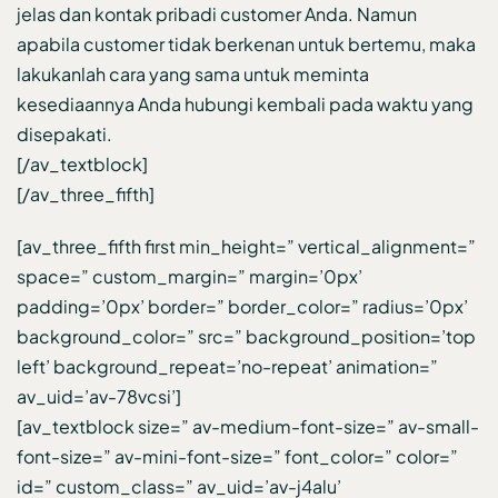
jelas dan kontak pribadi customer Anda. Namun
apabila customer tidak berkenan untuk bertemu, maka
lakukanlah cara yang sama untuk meminta
kesediaannya Anda hubungi kembali pada waktu yang
disepakati.
[/av_textblock]
[/av_three_fifth]
[av_three_fifth first min_height=” vertical_alignment=”
space=” custom_margin=” margin=’0px’
padding=’0px’ border=” border_color=” radius=’0px’
background_color=” src=” background_position=’top
left’ background_repeat=’no-repeat’ animation=”
av_uid=’av-78vcsi’]
[av_textblock size=” av-medium-font-size=” av-small-
font-size=” av-mini-font-size=” font_color=” color=”
id=” custom_class=” av_uid=’av-j4alu’