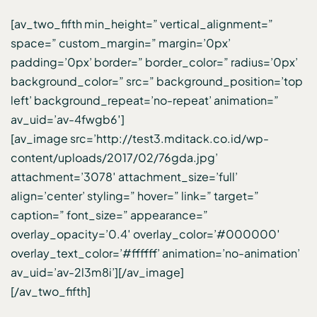
[av_two_fifth min_height=” vertical_alignment=”
space=” custom_margin=” margin=’0px’
padding=’0px’ border=” border_color=” radius=’0px’
background_color=” src=” background_position=’top
left’ background_repeat=’no-repeat’ animation=”
av_uid=’av-4fwgb6′]
[av_image src=’http://test3.mditack.co.id/wp-
content/uploads/2017/02/76gda.jpg’
attachment=’3078′ attachment_size=’full’
align=’center’ styling=” hover=” link=” target=”
caption=” font_size=” appearance=”
overlay_opacity=’0.4′ overlay_color=’#000000′
overlay_text_color=’#ffffff’ animation=’no-animation’
av_uid=’av-2l3m8i’][/av_image]
[/av_two_fifth]