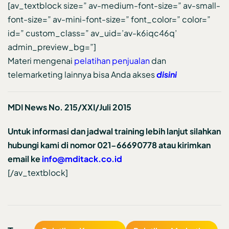
[av_textblock size=” av-medium-font-size=” av-small-
font-size=” av-mini-font-size=” font_color=” color=”
id=” custom_class=” av_uid=’av-k6iqc46q’
admin_preview_bg=”]
Materi mengenai
pelatihan penjualan
dan
telemarketing lainnya bisa Anda akses
disini
MDI News No. 215/XXI/Juli 2015
Untuk informasi dan jadwal training lebih lanjut silahkan
hubungi kami di nomor 021-66690778 atau kirimkan
email ke
info@mditack.co.id
[/av_textblock]