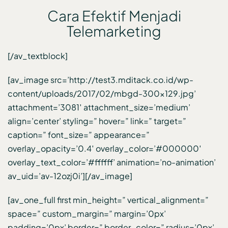
Cara Efektif Menjadi
Telemarketing
[/av_textblock]
[av_image src=’http://test3.mditack.co.id/wp-
content/uploads/2017/02/mbgd-300×129.jpg’
attachment=’3081′ attachment_size=’medium’
align=’center’ styling=” hover=” link=” target=”
caption=” font_size=” appearance=”
overlay_opacity=’0.4′ overlay_color=’#000000′
overlay_text_color=’#ffffff’ animation=’no-animation’
av_uid=’av-12ozj0i’][/av_image]
[av_one_full first min_height=” vertical_alignment=”
space=” custom_margin=” margin=’0px’
padding=’0px’ border=” border_color=” radius=’0px’