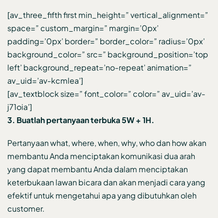
[av_three_fifth first min_height=” vertical_alignment=”
space=” custom_margin=” margin=’0px’
padding=’0px’ border=” border_color=” radius=’0px’
background_color=” src=” background_position=’top
left’ background_repeat=’no-repeat’ animation=”
av_uid=’av-kcmlea’]
[av_textblock size=” font_color=” color=” av_uid=’av-
j71oia’]
3. Buatlah pertanyaan terbuka 5W + 1H.
Pertanyaan what, where, when, why, who dan how akan
membantu Anda menciptakan komunikasi dua arah
yang dapat membantu Anda dalam menciptakan
keterbukaan lawan bicara dan akan menjadi cara yang
efektif untuk mengetahui apa yang dibutuhkan oleh
customer.