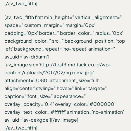
[/av_two_fifth]
[av_two_fifth first min_height=” vertical_alignment=”
space=” custom_margin=” margin=’0px’
padding=’0px’ border=” border_color=” radius=’0px’
background_color=” src=” background_position=’top
left’ background_repeat=’no-repeat’ animation=”
av_uid=’av-dr5urm’]
[av_image src=’http://test3.mditack.co.id/wp-
content/uploads/2017/02/hgxcma.jpg’
attachment=’3080′ attachment_size=’full’
align=’center’ styling=” hover=” link=” target=”
caption=” font_size=” appearance=”
overlay_opacity=’0.4′ overlay_color=’#000000′
overlay_text_color=’#ffffff’ animation=’no-animation’
av_uid=’av-cekgde’][/av_image]
[/av_two_fifth]