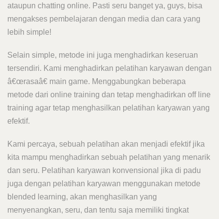
ataupun chatting online. Pasti seru banget ya, guys, bisa
mengakses pembelajaran dengan media dan cara yang
lebih simple!
Selain simple, metode ini juga menghadirkan keseruan
tersendiri. Kami menghadirkan pelatihan karyawan dengan
â€œrasaâ€ main game. Menggabungkan beberapa
metode dari online training dan tetap menghadirkan off line
training agar tetap menghasilkan pelatihan karyawan yang
efektif.
Kami percaya, sebuah pelatihan akan menjadi efektif jika
kita mampu menghadirkan sebuah pelatihan yang menarik
dan seru. Pelatihan karyawan konvensional jika di padu
juga dengan pelatihan karyawan menggunakan metode
blended learning, akan menghasilkan yang
menyenangkan, seru, dan tentu saja memiliki tingkat