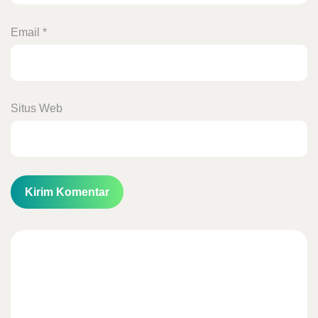
Email
*
Situs Web