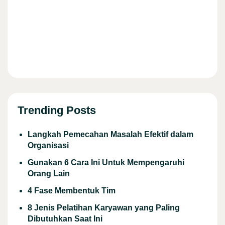
Trending Posts
Langkah Pemecahan Masalah Efektif dalam
Organisasi
Gunakan 6 Cara Ini Untuk Mempengaruhi
Orang Lain
4 Fase Membentuk Tim
8 Jenis Pelatihan Karyawan yang Paling
Dibutuhkan Saat Ini