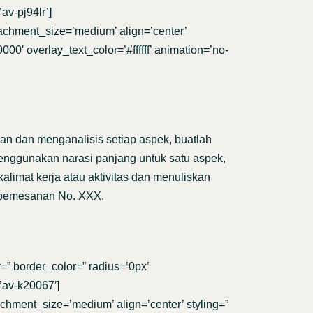
av-pj94lr’]
tachment_size=’medium’ align=’center’
00′ overlay_text_color=’#ffffff’ animation=’no-
n dan menganalisis setiap aspek, buatlah
menggunakan narasi panjang untuk satu aspek,
limat kerja atau aktivitas dan menuliskan
n pemesanan No. XXX.
” border_color=” radius=’0px’
’av-k20067′]
achment_size=’medium’ align=’center’ styling=”