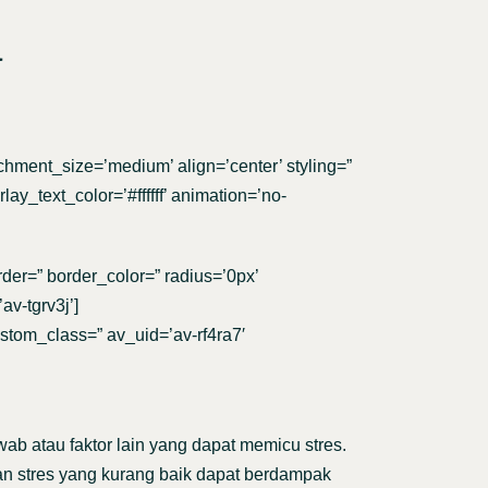
a
chment_size=’medium’ align=’center’ styling=”
ay_text_color=’#ffffff’ animation=’no-
der=” border_color=” radius=’0px’
v-tgrv3j’]
custom_class=” av_uid=’av-rf4ra7′
b atau faktor lain yang dapat memicu stres.
an stres yang kurang baik dapat berdampak