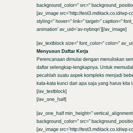
background_color=” src=” background_position
[av_image src=’http://test3.mditack.co.id/wp-
styling=” hover=” link=” target=” caption=” fo
animation’ av_uid=’av-nybnqn’][/av_image]
[av_textblock size=” font_color=” color=” av_u
Menyusun Daftar Kerja
Perencanaan dimulai dengan menuliskan semu
daftar selengkap-lengkapnya. Untuk memudahk
pecahlah suatu aspek kompleks menjadi beber
kata-kata kunci dari apa saja yang harus ki
[/av_textblock]
[/av_one_half]
[av_one_half min_height=” vertical_alignment
background_color=” src=” background_position
[av_image src=’http://test3.mditack.co.id/wp-