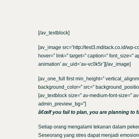
[/av_textblock]
[av_image src=’http://test3.mditack.co.id/wp-
hover=” link=” target=” caption=” font_size=” 
animation’ av_uid=’av-vc0k5r’][/av_image]
[av_one_full first min_height=” vertical_alig
background_color=” src=” background_position=
[av_textblock size=” av-medium-font-size=” av-
admin_preview_bg=”]
â€œIf you fail to plan, you are planning to f
Setiap orang mengalami tekanan dalam pekerj
Seseorang yang stres dapat menjadi emosiona