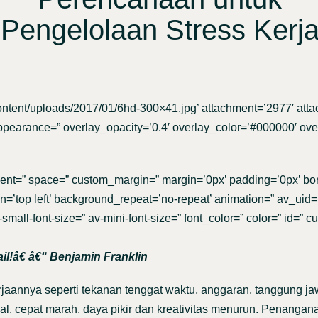
Pengelolaan Stress Kerj
content/uploads/2017/01/6hd-300×41.jpg’ attachment=’2977′ atta
appearance=” overlay_opacity=’0.4′ overlay_color=’#000000′ overl
nment=” space=” custom_margin=” margin=’0px’ padding=’0px’ bor
’top left’ background_repeat=’no-repeat’ animation=” av_uid=’a
small-font-size=” av-mini-font-size=” font_color=” color=” id=” 
ail!â€ â€“ Benjamin Franklin
aannya seperti tekanan tenggat waktu, anggaran, tanggung jawa
l, cepat marah, daya pikir dan kreativitas menurun. Penangan