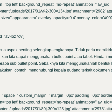
=’top left’ background_repeat=’no-repeat’ animation=” av_uid=’
content/uploads/2017/01/vf-2-300×134.jpg’ attachment=’2982′ at
nt_size=” appearance=” overlay_opacity=’0.4′ overlay_color=’#0000
id=’av-loz7cv’]
a aspek penting selengkap-lengkapnya. Tidak perlu memikirka
an kita dapat menggunakan bullet point atau tabel. Hindari 
apa sub bullet point. Sebaiknya kita menggunakanlah bentuk ka
ta lakukan, contoh: menghubungi kepala gudang terkait dokume
=” space=” custom_margin=” margin=’0px’ padding=’0px’ border=
=’top left’ background_repeat=’no-repeat’ animation=” av_uid=
content/uploads/2017/01/89j-300×123.jpg’ attachment=’2978′ att