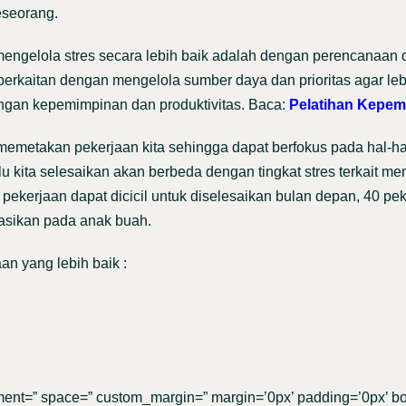
eseorang.
engelola stres secara lebih baik adalah dengan perencanaan d
erkaitan dengan mengelola sumber daya dan prioritas agar lebih
ngan kepemimpinan dan produktivitas. Baca:
Pelatihan Kepe
etakan pekerjaan kita sehingga dapat berfokus pada hal-hal ya
lu kita selesaikan akan berbeda dengan tingkat stres terkait m
0 pekerjaan dapat dicicil untuk diselesaikan bulan depan, 40 pe
gasikan pada anak buah.
an yang lebih baik :
gnment=” space=” custom_margin=” margin=’0px’ padding=’0px’ bo