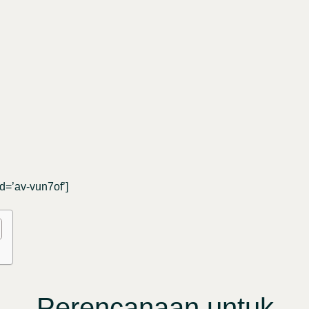
id=’av-vun7of’]
Perencanaan untuk