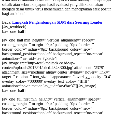
sebaik atau seburuk apapun hasil evaluasi yang dilakukan akan
menjadi dasar untuk terus menemukan dan menciptakan efek positif
bagi anak buah.
Baca:
Langkah Pengembangan SDM dari Seorang Leader
[/av_textblock]
[/av_one_half]
[av_one_half min_height=” vertical_alignment=” space=”
custom_margin=” margin=’0px’ padding=’0px’ border=”
border_color=” radius=’0px’ background_color=” src=”
background_position=’top left’ background_repeat=’no-repeat’
animation=” av_uid=’av-7gk9dv’]
[av_image src=’http://test3.mditack.co.id/wp-
content/uploads/2017/01/cdcd-284×300.jpg’ attachment=’2379′
attachment_size=’medium’ align=’center’ styling=” hover=” link=”
target=” caption=” font_size=” appearance=” overlay_opacity=’0.4′
overlay_color=’#000000′ overlay_text_color=’#ffffff’
animation=’no-animation’ av_uid=’av-6iac37′][/av_image]
[/av_one_half]
[av_one_full first min_height=” vertical_alignment=” space=”
custom_margin=” margin=’0px’ padding=’0px’ border=”
border_color=” radius=’0px’ background_color=” src=”
background_position=’top left’ background_repeat=’no-repeat’