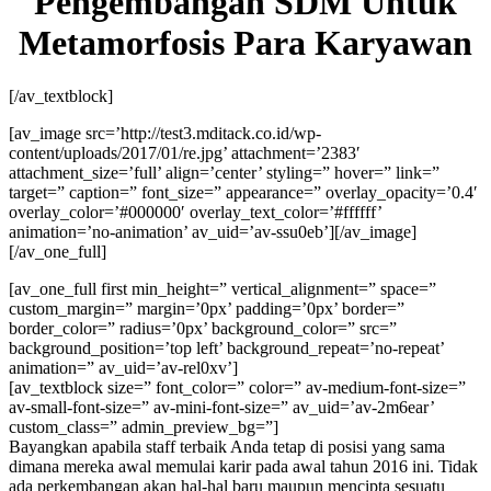
Pengembangan SDM Untuk
Metamorfosis Para Karyawan
[/av_textblock]
[av_image src=’http://test3.mditack.co.id/wp-
content/uploads/2017/01/re.jpg’ attachment=’2383′
attachment_size=’full’ align=’center’ styling=” hover=” link=”
target=” caption=” font_size=” appearance=” overlay_opacity=’0.4′
overlay_color=’#000000′ overlay_text_color=’#ffffff’
animation=’no-animation’ av_uid=’av-ssu0eb’][/av_image]
[/av_one_full]
[av_one_full first min_height=” vertical_alignment=” space=”
custom_margin=” margin=’0px’ padding=’0px’ border=”
border_color=” radius=’0px’ background_color=” src=”
background_position=’top left’ background_repeat=’no-repeat’
animation=” av_uid=’av-rel0xv’]
[av_textblock size=” font_color=” color=” av-medium-font-size=”
av-small-font-size=” av-mini-font-size=” av_uid=’av-2m6ear’
custom_class=” admin_preview_bg=”]
Bayangkan apabila staff terbaik Anda tetap di posisi yang sama
dimana mereka awal memulai karir pada awal tahun 2016 ini. Tidak
ada perkembangan akan hal-hal baru maupun mencipta sesuatu