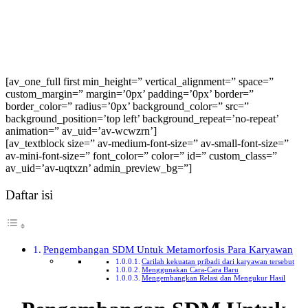
[av_one_full first min_height=” vertical_alignment=” space=”
custom_margin=” margin=’0px’ padding=’0px’ border=”
border_color=” radius=’0px’ background_color=” src=”
background_position=’top left’ background_repeat=’no-repeat’
animation=” av_uid=’av-wcwzrn’]
[av_textblock size=” av-medium-font-size=” av-small-font-size=”
av-mini-font-size=” font_color=” color=” id=” custom_class=”
av_uid=’av-uqtxzn’ admin_preview_bg=”]
Daftar isi
Pengembangan SDM Untuk Metamorfosis Para Karyawan
Carilah kekuatan pribadi dari karyawan tersebut
Menggunakan Cara-Cara Baru
Mengembangkan Relasi dan Mengukur Hasil