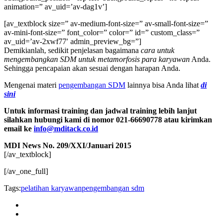
animation=” av_uid=’av-dag1v’]
[av_textblock size=” av-medium-font-size=” av-small-font-size=”
av-mini-font-size=” font_color=” color=” id=” custom_class=”
av_uid=’av-2xwf77′ admin_preview_bg=”]
Demikianlah, sedikit penjelasan bagaimana
cara untuk
mengembangkan SDM untuk metamorfosis para karyawan
Anda.
Sehingga pencapaian akan sesuai dengan harapan Anda.
Mengenai materi
pengembangan SDM
lainnya bisa Anda lihat
di
sini
Untuk informasi training dan jadwal training lebih lanjut
silahkan hubungi kami di nomor 021-66690778 atau kirimkan
email ke
info@mditack
co
id
.
.
MDI News No. 209/XXI/Januari 2015
[/av_textblock]
[/av_one_full]
Tags:
pelatihan karyawan
pengembangan sdm