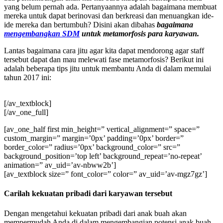
yang belum pernah ada. Pertanyaannya adalah bagaimana membuat
mereka untuk dapat berinovasi dan berkreasi dan menuangkan ide-
ide mereka dan bertumbuh? Disini akan dibahas
bagaimana
mengembangkan SDM
untuk metamorfosis para karyawan.
Lantas bagaimana cara jitu agar kita dapat mendorong agar staff
tersebut dapat dan mau melewati fase metamorfosis? Berikut ini
adalah beberapa tips jitu untuk membantu Anda di dalam memulai
tahun 2017 ini:
[/av_textblock]
[/av_one_full]
[av_one_half first min_height=” vertical_alignment=” space=”
custom_margin=” margin=’0px’ padding=’0px’ border=”
border_color=” radius=’0px’ background_color=” src=”
background_position=’top left’ background_repeat=’no-repeat’
animation=” av_uid=’av-nbww2b’]
[av_textblock size=” font_color=” color=” av_uid=’av-mgz7gz’]
Carilah kekuatan pribadi dari karyawan tersebut
Dengan mengetahui kekuatan pribadi dari anak buah akan
mempermudah Anda di dalam mengembangjan potensi anak buah