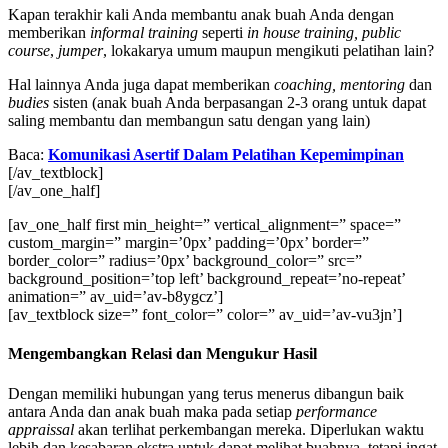
Kapan terakhir kali Anda membantu anak buah Anda dengan
memberikan
informal training
seperti
in house training, public
course
,
jumper
, lokakarya umum maupun mengikuti pelatihan lain?
Hal lainnya Anda juga dapat memberikan
coaching, mentoring
dan
budies
sisten (anak buah Anda berpasangan 2-3 orang untuk dapat
saling membantu dan membangun satu dengan yang lain)
Baca:
Komunikasi Asertif Dalam Pelatihan Kepemimpinan
[/av_textblock]
[/av_one_half]
[av_one_half first min_height=” vertical_alignment=” space=”
custom_margin=” margin=’0px’ padding=’0px’ border=”
border_color=” radius=’0px’ background_color=” src=”
background_position=’top left’ background_repeat=’no-repeat’
animation=” av_uid=’av-b8ygcz’]
[av_textblock size=” font_color=” color=” av_uid=’av-vu3jn’]
Mengembangkan Relasi dan Mengukur Hasil
Dengan memiliki hubungan yang terus menerus dibangun baik
antara Anda dan anak buah maka pada setiap
performance
appraissal
akan terlihat perkembangan mereka. Diperlukan waktu
lebih dan kesabaran ekstra untuk dapat melihat buahnya, tetapi ingat