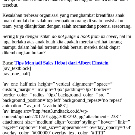
tersebut.
Kesalahan terbesar organisasi yang menghambat kreatifitas anak
buah dimulai dari salah menempatkan orang di suatu posisi atau
team, yang dilanjutkan dengan salah memandang potensi seseorang.
Sering kiya dengar istilah
do not judge a book from its cover
, hal ini
juga berlaku atas anak buah kita apakah mereka terlihat kurang
mampu dalam hal-hal tertentu tidak berarti mereka tidak dapat
dikembangkan bukan?
Baca:
Tips Menjadi Sales Hebat dari Albert Einstein
[/av_textblock]
[/av_one_half]
[av_one_half min_height=” vertical_alignment=” space=”
custom_margin=” margin=’0px’ padding=’0px’ border=”
border_color=” radius=’0px’ background_color=” src=”
background_position=’top left’ background_repeat=’no-repeat’
animation=” av_uid=’av-khqh83′]
[av_image src=’http://test3.mditack.co.id/wp-
content/uploads/2017/01/ggg-300×292.jpg’ attachment=’2381′
attachment_size=’medium’ align=’center’ styling=” hover=” link=”
target=” caption=” font_size=” appearance=” overlay_opacity=’0.4′
overlay_color=’#000000′ overlay_text_color=’#ffffff’