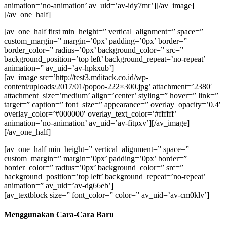
animation=’no-animation’ av_uid=’av-idy7mr’][/av_image]
[/av_one_half]
[av_one_half first min_height=” vertical_alignment=” space=”
custom_margin=” margin=’0px’ padding=’0px’ border=”
border_color=” radius=’0px’ background_color=” src=”
background_position=’top left’ background_repeat=’no-repeat’
animation=” av_uid=’av-hpkxub’]
[av_image src=’http://test3.mditack.co.id/wp-
content/uploads/2017/01/popoo-222×300.jpg’ attachment=’2380′
attachment_size=’medium’ align=’center’ styling=” hover=” link=”
target=” caption=” font_size=” appearance=” overlay_opacity=’0.4′
overlay_color=’#000000′ overlay_text_color=’#ffffff’
animation=’no-animation’ av_uid=’av-fitpxv’][/av_image]
[/av_one_half]
[av_one_half min_height=” vertical_alignment=” space=”
custom_margin=” margin=’0px’ padding=’0px’ border=”
border_color=” radius=’0px’ background_color=” src=”
background_position=’top left’ background_repeat=’no-repeat’
animation=” av_uid=’av-dg66eb’]
[av_textblock size=” font_color=” color=” av_uid=’av-cm0klv’]
Menggunakan Cara-Cara Baru