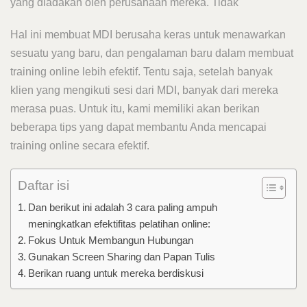
yang diadakan oleh perusahaan mereka. Tidak
Hal ini membuat MDI berusaha keras untuk menawarkan
sesuatu yang baru, dan pengalaman baru dalam membuat
training online lebih efektif. Tentu saja, setelah banyak
klien yang mengikuti sesi dari MDI, banyak dari mereka
merasa puas. Untuk itu, kami memiliki akan berikan
beberapa tips yang dapat membantu Anda mencapai
training online secara efektif.
Daftar isi
Dan berikut ini adalah 3 cara paling ampuh
meningkatkan efektifitas pelatihan online:
Fokus Untuk Membangun Hubungan
Gunakan Screen Sharing dan Papan Tulis
Berikan ruang untuk mereka berdiskusi