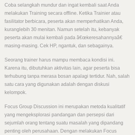
Coba selangkah mundur dan ingat kembali saat Anda
melakukan Training secara offline. Ketika Trainier atau
fasilitator berbicara, peserta akan memperhatikan Anda,
kuranglebih 30 menitan. Namun setelah itu, kebanyak
peserta akan mulai kembali pada â€œkeresahannyaâ€
masing-masing. Cek HP, ngantuk, dan sebagainya.
Seorang trainer harus mampu membaca kondisi ini.
Karena itu, dibutuhkan aktivitas lain, agar peserta bisa
terhubung tanpa merasa bosan apalagi tertidur. Nah, salah
satu cara yang digunakan adalah dengan diskusi
kelompok.
Focus Group Discussion ini merupakan metoda kualitatif
yang mengeksplorasi pandangan dan persepsi dari
sejumlah orang tentang suatu masalah yang dipandang
penting oleh perusahaan. Dengan melakukan Focus