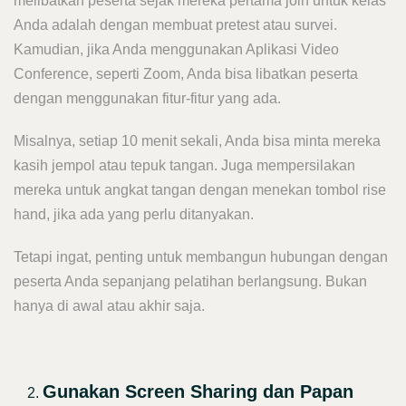
melibatkan peserta sejak mereka pertama join untuk kelas
Anda adalah dengan membuat pretest atau survei.
Kamudian, jika Anda menggunakan Aplikasi Video
Conference, seperti Zoom, Anda bisa libatkan peserta
dengan menggunakan fitur-fitur yang ada.
Misalnya, setiap 10 menit sekali, Anda bisa minta mereka
kasih jempol atau tepuk tangan. Juga mempersilakan
mereka untuk angkat tangan dengan menekan tombol rise
hand, jika ada yang perlu ditanyakan.
Tetapi ingat, penting untuk membangun hubungan dengan
peserta Anda sepanjang pelatihan berlangsung. Bukan
hanya di awal atau akhir saja.
Gunakan Screen Sharing dan Papan