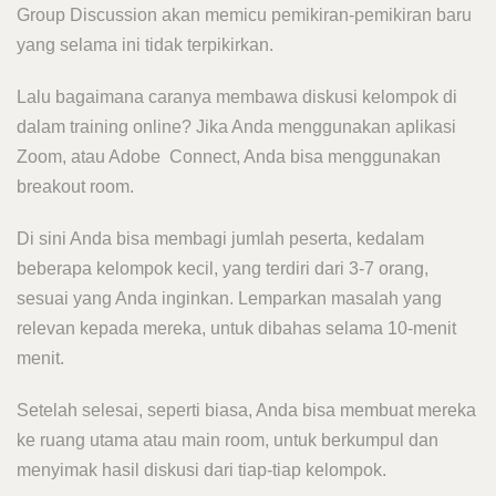
Group Discussion akan memicu pemikiran-pemikiran baru
yang selama ini tidak terpikirkan.
Lalu bagaimana caranya membawa diskusi kelompok di
dalam training online? Jika Anda menggunakan aplikasi
Zoom, atau Adobe Connect, Anda bisa menggunakan
breakout room.
Di sini Anda bisa membagi jumlah peserta, kedalam
beberapa kelompok kecil, yang terdiri dari 3-7 orang,
sesuai yang Anda inginkan. Lemparkan masalah yang
relevan kepada mereka, untuk dibahas selama 10-menit
menit.
Setelah selesai, seperti biasa, Anda bisa membuat mereka
ke ruang utama atau main room, untuk berkumpul dan
menyimak hasil diskusi dari tiap-tiap kelompok.