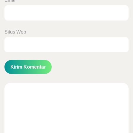
Email
*
Situs Web