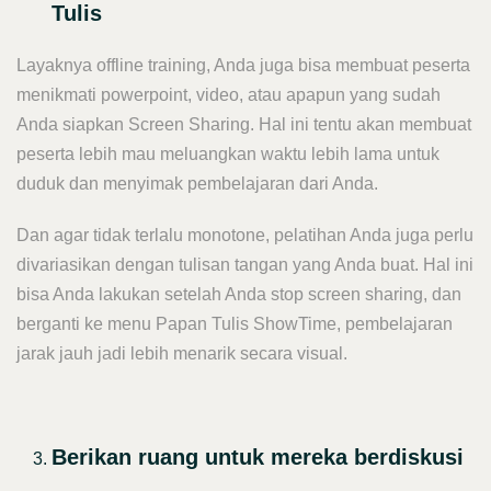
Tulis
Layaknya offline training, Anda juga bisa membuat peserta
menikmati powerpoint, video, atau apapun yang sudah
Anda siapkan Screen Sharing. Hal ini tentu akan membuat
peserta lebih mau meluangkan waktu lebih lama untuk
duduk dan menyimak pembelajaran dari Anda.
Dan agar tidak terlalu monotone, pelatihan Anda juga perlu
divariasikan dengan tulisan tangan yang Anda buat. Hal ini
bisa Anda lakukan setelah Anda stop screen sharing, dan
berganti ke menu Papan Tulis ShowTime, pembelajaran
jarak jauh jadi lebih menarik secara visual.
Berikan ruang untuk mereka berdiskusi