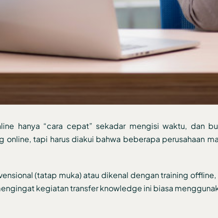
nline hanya “cara cepat” sekadar mengisi waktu, dan 
ing online, tapi harus diakui bahwa beberapa perusahaan m
sional (tatap muka) atau dikenal dengan training offline,
h, mengingat kegiatan transfer knowledge ini biasa menggu