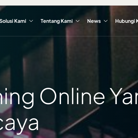
Solusi Kami
Tentang Kami
News
Hubungi 
ning Online Y
caya