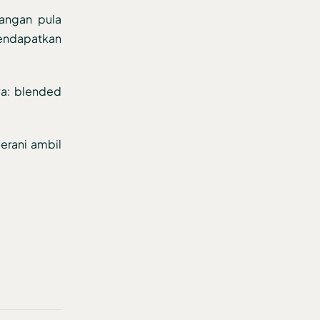
Jangan pula
mendapatkan
ya: blended
berani ambil