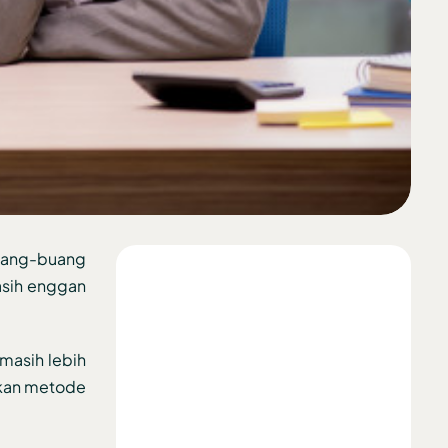
buang-buang
asih enggan
 masih lebih
nakan metode