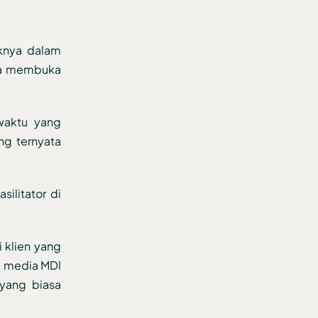
iknya dalam
eka membuka
 waktu yang
ng ternyata
silitator di
i klien yang
l media MDI
yang biasa