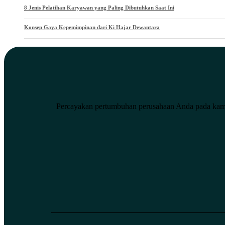
8 Jenis Pelatihan Karyawan yang Paling Dibutuhkan Saat Ini
Konsep Gaya Kepemimpinan dari Ki Hajar Dewantara
Percayakan pertumbuhan
perusahaan Anda pada
kam