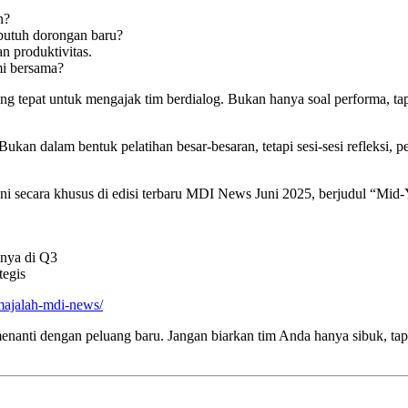
n?
 butuh dorongan baru?
n produktivitas.
i bersama?
ng tepat untuk mengajak tim berdialog. Bukan hanya soal performa, t
. Bukan dalam bentuk pelatihan besar-besaran, tetapi sesi-sesi refleksi,
i secara khusus di edisi terbaru MDI News Juni 2025, berjudul “Mid
mnya di Q3
tegis
majalah-mdi-news/
nanti dengan peluang baru. Jangan biarkan tim Anda hanya sibuk, tapi 