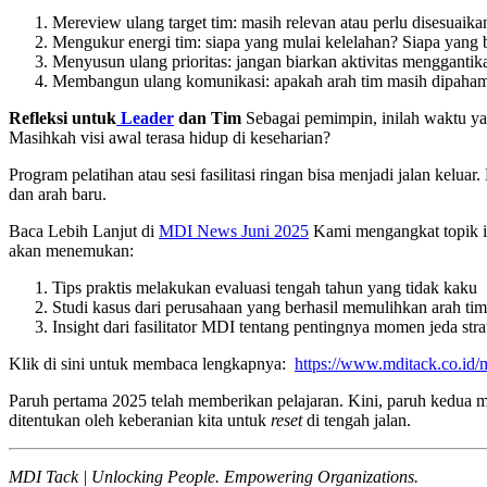
Mereview ulang target tim: masih relevan atau perlu disesuaika
Mengukur energi tim: siapa yang mulai kelelahan? Siapa yang
Menyusun ulang prioritas: jangan biarkan aktivitas menggantika
Membangun ulang komunikasi: apakah arah tim masih dipaham
Refleksi untuk
Leader
dan Tim
Sebagai pemimpin, inilah waktu ya
Masihkah visi awal terasa hidup di keseharian?
Program pelatihan atau sesi fasilitasi ringan bisa menjadi jalan keluar
dan arah baru.
Baca Lebih Lanjut di
MDI News Juni 2025
Kami mengangkat topik in
akan menemukan:
Tips praktis melakukan evaluasi tengah tahun yang tidak kaku
Studi kasus dari perusahaan yang berhasil memulihkan arah ti
Insight dari fasilitator MDI tentang pentingnya momen jeda stra
Klik di sini untuk membaca lengkapnya:
https://www.mditack.co.id/
Paruh pertama 2025 telah memberikan pelajaran. Kini, paruh kedua me
ditentukan oleh keberanian kita untuk
reset
di tengah jalan.
MDI Tack | Unlocking People. Empowering Organizations.