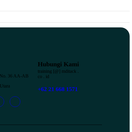
Hubungi Kami
training [@] mditack .
a No. 36 AA-AB
co . id
 Utara
+62 21 668 1571