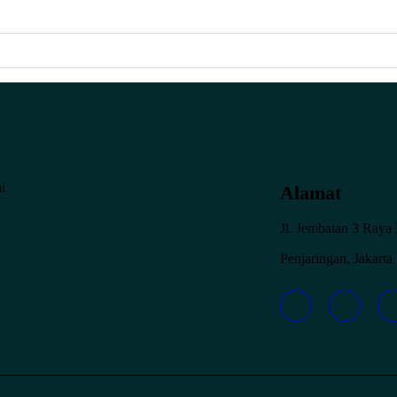
i
Alamat
Jl. Jembatan 3 Ray
Penjaringan, Jakarta