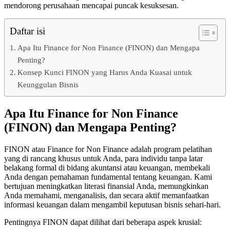
mendorong perusahaan mencapai puncak kesuksesan.
Daftar isi
Apa Itu Finance for Non Finance (FINON) dan Mengapa
Penting?
Konsep Kunci FINON yang Harus Anda Kuasai untuk
Keunggulan Bisnis
Apa Itu Finance for Non Finance
(FINON) dan Mengapa Penting?
FINON atau Finance for Non Finance adalah program pelatihan
yang di rancang khusus untuk Anda, para individu tanpa latar
belakang formal di bidang akuntansi atau keuangan, membekali
Anda dengan pemahaman fundamental tentang keuangan. Kami
bertujuan meningkatkan literasi finansial Anda, memungkinkan
Anda memahami, menganalisis, dan secara aktif memanfaatkan
informasi keuangan dalam mengambil keputusan bisnis sehari-hari.
Pentingnya FINON dapat dilihat dari beberapa aspek krusial: