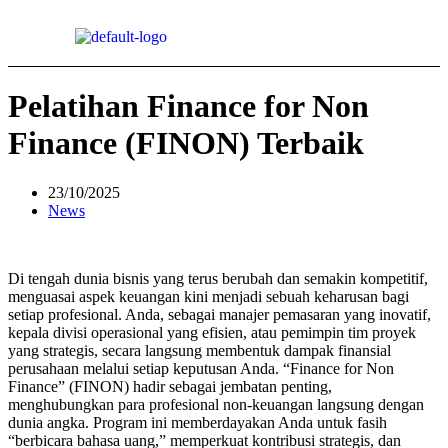
Pelatihan Finance for Non
Finance (FINON) Terbaik
23/10/2025
News
Di tengah dunia bisnis yang terus berubah dan semakin kompetitif,
menguasai aspek keuangan kini menjadi sebuah keharusan bagi
setiap profesional. Anda, sebagai manajer pemasaran yang inovatif,
kepala divisi operasional yang efisien, atau pemimpin tim proyek
yang strategis, secara langsung membentuk dampak finansial
perusahaan melalui setiap keputusan Anda. “Finance for Non
Finance” (FINON) hadir sebagai jembatan penting,
menghubungkan para profesional non-keuangan langsung dengan
dunia angka. Program ini memberdayakan Anda untuk fasih
“berbicara bahasa uang,” memperkuat kontribusi strategis, dan