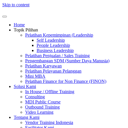
Skip to content
Home
Topik Pilihan
Pelatihan Kepemimpinan (Leadership
Self Leadership
People Leadership
Business Leadership
Pelatihan Penjualan / Sales Training
Pengembangan SDM (Sumber Daya Manusia)
Pelatihan Karyawan
Pelatihan Pelayanan Pelanggan
Mini MBA
Pelatihan Finance for Non Finance (FINON)
Solusi Kami
In House / Offline Training
Consulting
MDI Public Course
Outbound Training
Video Learning
Tentang Kami
Vendor Training Indonesia
Fasilitator Kami