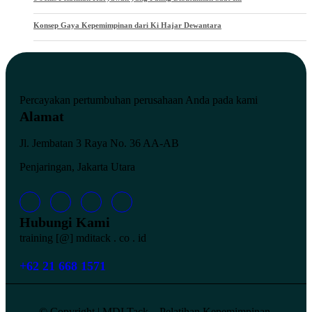
Konsep Gaya Kepemimpinan dari Ki Hajar Dewantara
Percayakan pertumbuhan
perusahaan Anda pada
kami
Alamat
Jl. Jembatan 3 Raya No. 36 AA-AB
Penjaringan, Jakarta Utara
Hubungi Kami
training [@] mditack . co . id
+62 21 668 1571
© Copyright | MDI Tack – Pelatihan Kepemimpinan,