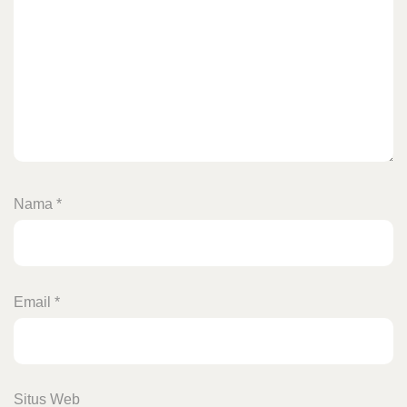
Nama
*
Email
*
Situs Web