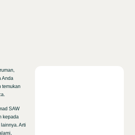
Truman,
la Anda
an temukan
ca.
ammad SAW
an kepada
ainnya. Arti
alami,