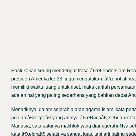
Pasti kalian sering mendengar frasa â€œLeaders are Re
presiden Amerika ke-33, juga mengatakan, â€œnot all reade
memiliki waktu luang untuk riset, maka carilah persama
adalah hal yang paling sederhana yang bahkan dapat Anda
Menariknya, dalam sejarah ajaran agama Islam, kata p
adalah â€œIqraâ€ yang artinya â€œBacaâ€, sebuah kata
Manusia, satu-satunya makhluk yang dianugerahi-Nya sebua
kata â€œIqraâ€ sejatinya sangat luas, tapi arti paling 