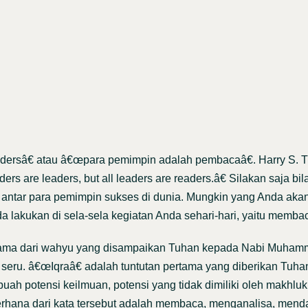
adersâ€ atau â€œpara pemimpin adalah pembacaâ€. Harry S. 
rs are leaders, but all leaders are readers.â€ Silakan saja bi
an antar para pemimpin sukses di dunia. Mungkin yang Anda ak
 lakukan di sela-sela kegiatan Anda sehari-hari, yaitu memba
ertama dari wahyu yang disampaikan Tuhan kepada Nabi Muh
 seru. â€œIqraâ€ adalah tuntutan pertama yang diberikan Tuh
h potensi keilmuan, potensi yang tidak dimiliki oleh makhluk l
sederhana dari kata tersebut adalah membaca, menganalisa, mend