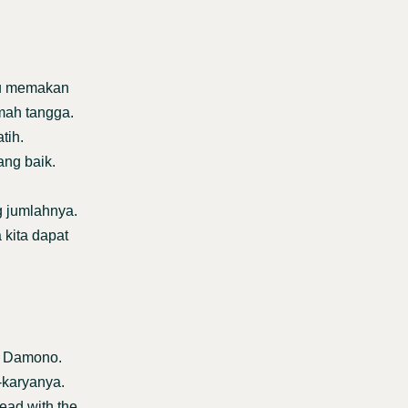
tu memakan
mah tangga.
tih.
ng baik.
g jumlahnya.
kita dapat
o Damono.
karyanya.
ead with the