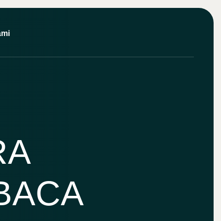
ami
RA
BACA