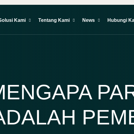
Solusi Kami
Tentang Kami
News
Hubungi K
MENGAPA PA
 ADALAH PEM