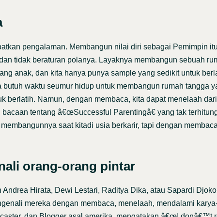
a
apatkan pengalaman. Membangun nilai diri sebagai Pemimpin i
 dan tidak beraturan polanya. Layaknya membangun sebuah ru
g anak, dan kita hanya punya sample yang sedikit untuk berla
a butuh waktu seumur hidup untuk membangun rumah tangga ya
uk berlatih. Namun, dengan membaca, kita dapat menelaah dari
 bacaan tentang â€œSuccessful Parentingâ€ yang tak terhitun
embangunnya saat kitadi usia berkarir, tapi dengan membaca 
ali orang-orang pintar
ndrea Hirata, Dewi Lestari, Raditya Dika, atau Sapardi Djok
genali mereka dengan membaca, menelaah, mendalami karya-
caster, dan Blogger asal amerika, mengatakan â€œI donâ€™t r