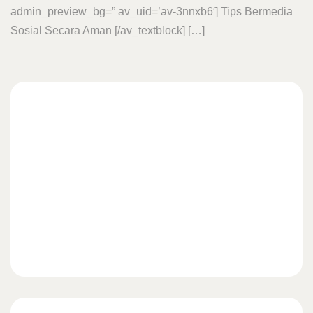
admin_preview_bg=” av_uid=’av-3nnxb6′] Tips Bermedia
Sosial Secara Aman [/av_textblock] […]