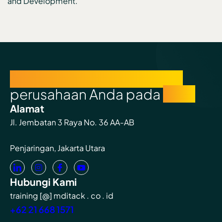
and Development.
Percayakan pertumbuhan
perusahaan Anda pada
kami
Alamat
Jl. Jembatan 3 Raya No. 36 AA-AB
Penjaringan, Jakarta Utara
Hubungi Kami
training [@] mditack . co . id
+62 21 668 1571